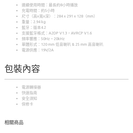
連續使用時間：最長約8小時播放
充電時間：約5小時
尺寸（高x寬x深）：284 x 291 x 128（mm）
重量：2.94 kg
藍牙：版本4.2
支援藍牙格式：A2DP V1.3，AVRCP V1.6
頻率響應：50Hz – 20kHz
單體形式：120 mm 低音喇叭 & 25 mm 高音喇叭
電源供應：19V/2A
包裝內容
電源轉接器
快速指南
安全須知
保修卡
相關商品