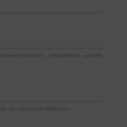
追蹤分析您房間的聲學特性，以便聲音適應的空間。如果您想使
。
制器，因此只需查看元素即可準確選擇它們。