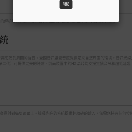
關閉
人驚嘆的解析度和色彩。專門設計的三元件鏡頭營造出隨處可見的顯示效果。
統
時讓您聽到周圍的聲音。空間音訊讓聲音感覺像是來自您周圍的環境。音訊光線
Pods Pro（第二代）可提供完美的體驗，前面裝置中的H2 晶片均支援無損音訊和超低延遲
圖案投射到每隻眼睛上。這種先進的系統提供超精確的輸入，無需您持有任何控