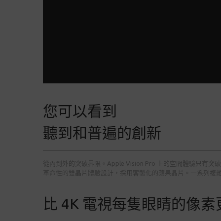
您可以看到
聽到和普遍的創新
從內到外的突破界限。Apple Vision Pro 上的空間體
革命性的雙晶片體驗設計，採用客製化的蘋果晶片。一系列複
比 4K 電視每隻眼睛的像素