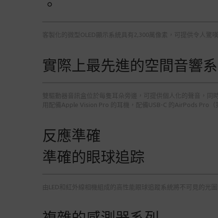
。
客製化的微型OLED顯示系統具有2,300萬像素，可提供令
實際上最先進的空間音響系
雙驅動器音訊盒位於每隻耳朵旁邊，可提供個人化的聲音，同
用配備Apple Vision Pro 的耳機，配備USB-C 的Air
反應準確
準確的眼球追踪
由LED和紅外線相機組成的高性能眼球追蹤系統將不可見的光
複雜的感測器系列