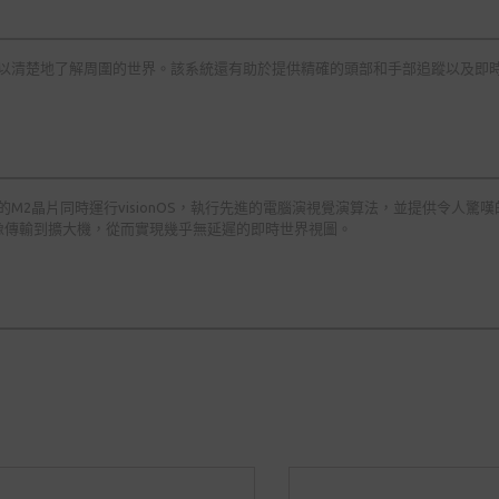
可以清楚地了解周圍的世界。該系統還有助於提供精確的頭部和手部追蹤以及即時
驗。增強的M2晶片同時運行visionOS，執行先進的電腦演視覺演算法，並提供
像傳輸到擴大機，從而實現幾乎無延遲的即時世界視圖。