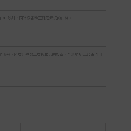
 3D 映射，同時從各種正確理解您的口腔。
令人驚嘆的圖形，所有這些都具有極其高的效率。全新的R1晶片專門用