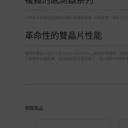
一對高分辨率相機每秒向顯示器傳輸超過 10 億像素，因此您
革命性的雙晶片性能
獨特的雙晶片設計可在Apple Vision Pro上實現空間體
於處理來自攝影機、感測器和麥克風的輸入，在12毫秒內將影
相關商品