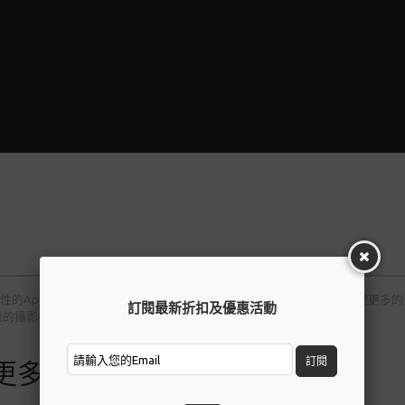
驗只有突破性的Apple 技術才能實現。顯示郵票的大小，為每隻眼睛提供比4K 
訂閱最新折扣及優惠活動
雜的攝影機和感測器。所有元素共同創造出令人難以置信的內部。
訂閱
更多