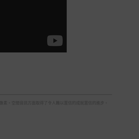
電視更多的像素。空間音訊方面取得了令人難以置信的成就置信的進步。