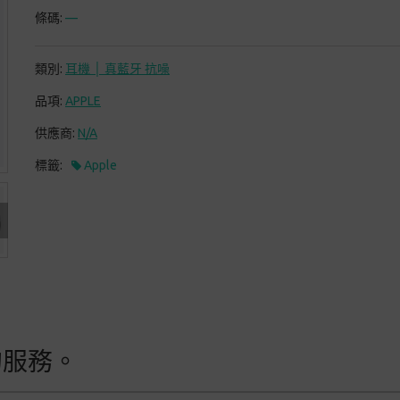
條碼:
—
類別:
耳機 │ 真藍牙 抗噪
品項:
APPLE
供應商:
N/A
標籤:
Apple
的服務。